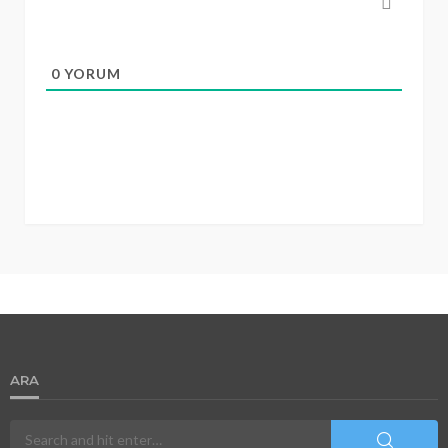
0
YORUM
ARA