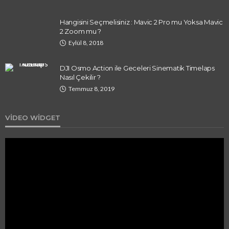
Hangisini Seçmelisiniz : Mavic 2 Pro mu Yoksa Mavic
2 Zoom mu ?
Eylül 8, 2018
DJI Osmo Action ile Geceleri Sinematik Timelaps
Nasıl Çekilir ?
Temmuz 8, 2019
VIDEO WIDGET