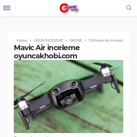
Home
ÜRÜN İNCELEME
DRONE
DJI Mavic Air inceleme: Avuç 
Mavic Air inceleme
oyuncakhobi.com